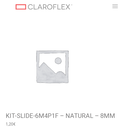
Zum
Hau
Inhalt
springen
KIT-SLIDE-6M4P1F – NATURAL – 8MM
1,20
€