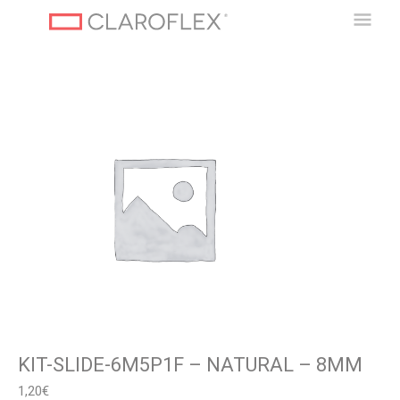
Vai
Men
al
contenuto
Prin
KIT-SLIDE-6M5P1F – NATURAL – 8MM
1,20
€