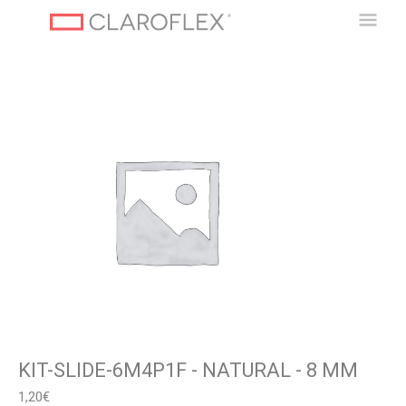
Ir
Men
para
o
Princ
conteúdo
KIT-SLIDE-6M4P1F - NATURAL - 8 MM
1,20
€