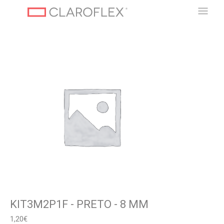
Ir
Men
para
o
Princ
conteúdo
KIT3M2P1F - PRETO - 8 MM
1,20
€