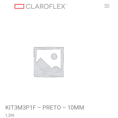
Ir
Men
al
contenido
Princ
KIT3M3P1F – PRETO – 10MM
1,20
€