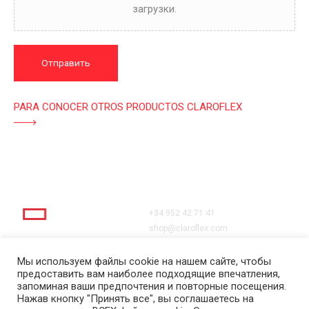
загрузки.
Отправить
PARA CONOCER OTROS PRODUCTOS CLAROFLEX
+34 952 42 71 41
shop@claroflex.com
C/ José Calderón, parcela 350
Юридическое уведомление
(apdo. 30)
Мы используем файлы cookie на нашем сайте, чтобы
Политика конфиденциальности
предоставить вам наиболее подходящие впечатления,
29590, Малага
Политика в отношении файлов
запоминая ваши предпочтения и повторные посещения.
cookie
Нажав кнопку "Принять все", вы соглашаетесь на