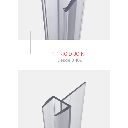
⠀
"H" RIGID JOINT
Desde 8.40€