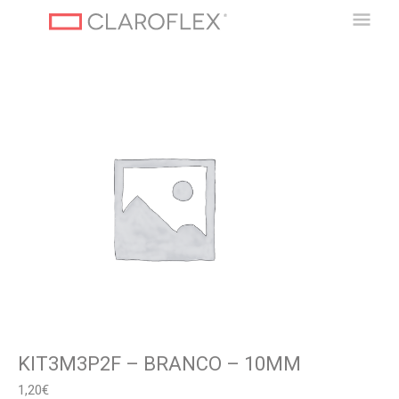
Перейти
Глав
к
содержимому
Мен
KIT3M3P2F – BRANCO – 10MM
1,20
€