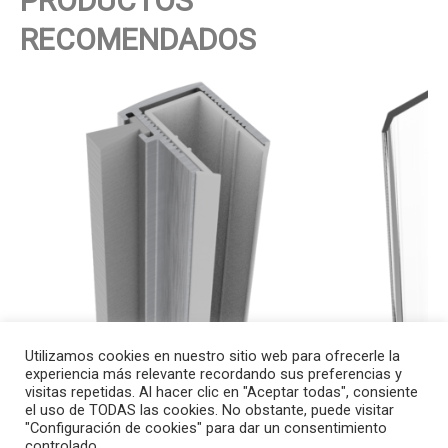
PRODUCTOS
RECOMENDADOS
Este
Este
producto
producto
tiene
tiene
múltiples
múltiples
variantes.
variantes.
Las
Las
opciones
opciones
se
se
pueden
pueden
elegir
elegir
en
en
la
la
página
página
Utilizamos cookies en nuestro sitio web para ofrecerle la
experiencia más relevante recordando sus preferencias y
JUNTA DE ALUMINIO SLIDE
JUNTA
de
de
visitas repetidas. Al hacer clic en "Aceptar todas", consiente
producto
producto
30,00
€
Desde
13,20
€
el uso de TODAS las cookies. No obstante, puede visitar
"Configuración de cookies" para dar un consentimiento
controlado.