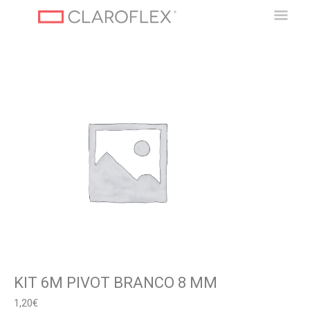
Ir
Men
al
contenido
Princ
KIT 6M PIVOT BRANCO 8 MM
1,20
€