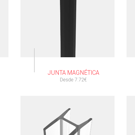
⠀
JUNTA MAGNÉTICA
Desde 7.72€